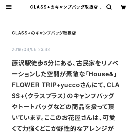
CLASS+のキャンプバッグ取扱店 |
CLASS+ | A little something e
xtra “+” to your daily life.
CLASS+のキャンプバッグ取扱店
2018/04/06 23:43
5
藤沢駅徒歩
分にある、古民家をリノベ
House&
ーションした空間が素敵な「
」
FLOWER TRIP+yucco
さんにて、CLA
SS+（クラスプラス）のキャンプバッグ
やトートバッグなどの商品を扱って頂
いています。ここのお花屋さんは、可愛
くて力強くどこか野性的なアレンジが