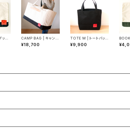
 ブック
CAMP BAG | キャンプ
TOTE M | トートバッグ
BOOK
）パラフ
バッグ（生成×黒）ビッグ
M（黒×黒）
ケース
¥18,700
¥9,900
¥4,
トート
ーン）