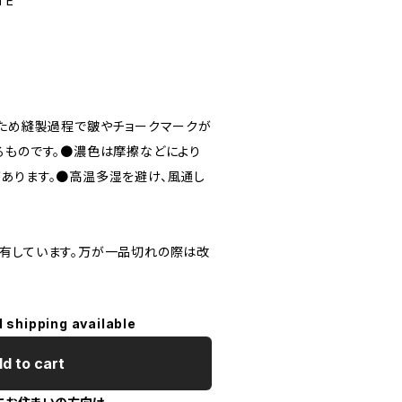
TE
のため縫製過程で皺やチョークマークが
るものです。●濃色は摩擦などにより
あります。●高温多湿を避け、風通し
。
有しています。万が一品切れの際は改
l shipping available
d to cart