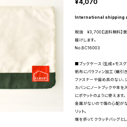
¥4,070
International shipping 
税抜 ¥3,700【送料無料
届けします。
No.BC16003
■ブックケース（生成×モスグ
帆布にパラフィン加工（蝋引き
ファスナーや留め具のない、
カバンにノートブックや本を
にポケットのように使えます。
金属がないので傷の心配がな
リット。
端を折ってクラッチバッグとし