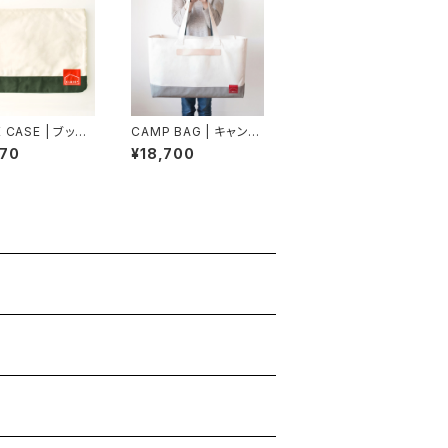
 CASE | ブック
CAMP BAG | キャンプ
（生成×モスグリ
バッグ（生成×グレー）ビ
070
¥18,700
パラフィン帆布
ッグトート