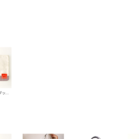
 ブック
ォーム
ン帆布