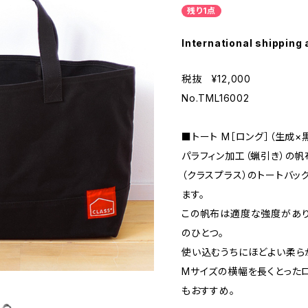
残り1点
International shipping 
税抜 ¥12,000
No.TML16002
■トート M［ロング］（生成×
パラフィン加工（蝋引き）の帆
（クラスプラス）のトートバッ
ます。
この帆布は適度な強度があ
のひとつ。
使い込むうちにほどよい柔ら
Mサイズの横幅を長くとった
もおすすめ。