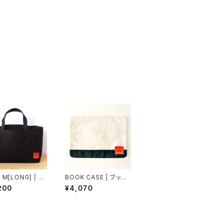
 M[LONG] | ト
BOOK CASE | ブック
ッグMロング（黒×
ケース（生成×黒）パラフ
200
¥4,070
ィン帆布