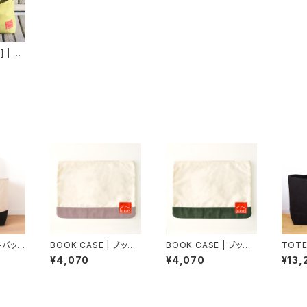
 | ト
グ（オ
）
ートバッグ
BOOK CASE | ブック
BOOK CASE | ブック
TOTE
ケース（生成×ウォーム
ケース（生成×モスグリ
ートバ
¥4,070
¥4,070
¥13,
グレー）パラフィン帆布
ーン）パラフィン帆布
黒）