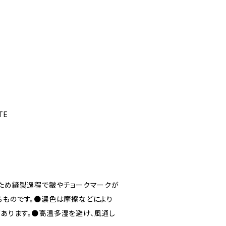
TE
のため縫製過程で皺やチョークマークが
るものです。●濃色は摩擦などにより
あります。●高温多湿を避け、風通し